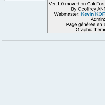
Ver:1.0 moved on CalcFor
By Geoffrey A
Webmaster:
Kevin KO
Admin
Page générée en 1
Graphic them