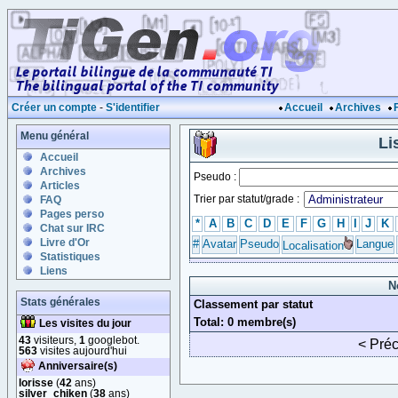
Créer un compte
-
S'identifier
Accueil
Archives
Menu général
Li
Accueil
Archives
Pseudo :
Articles
Trier par statut/grade :
FAQ
Pages perso
*
A
B
C
D
E
F
G
H
I
J
K
Chat sur IRC
Livre d'Or
#
Avatar
Pseudo
Langue
Localisation
Statistiques
Liens
N
Stats générales
Classement par statut
Total: 0 membre(s)
Les visites du jour
43
visiteurs,
1
googlebot.
< Pré
563
visites aujourd'hui
Anniversaire(s)
lorisse
(
42
ans)
silver_chiken
(
38
ans)