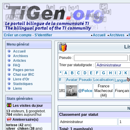
Créer un compte
-
S'identifier
Accueil
Archives
Menu général
Li
Accueil
Archives
Pseudo :
Articles
Trier par statut/grade :
FAQ
Pages perso
*
A
B
C
D
E
F
G
H
I
J
K
Chat sur IRC
Livre d'Or
#
Avatar
Pseudo
Localisation
Langue
Statistiques
France
Liens
181
@
Folco
Machecoul
Français
(44)
Stats générales
Les visites du jour
N
13
visiteurs,
1
googlebot.
Classement par statut
784
visites aujourd'hui
Anniversaire(s)
Administrateur
1
lorisse
(
42
ans)
silver_chiken
(
38
ans)
Total: 1 membre(s)