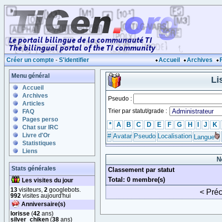
Créer un compte
-
S'identifier
Accueil
Archives
Menu général
Li
Accueil
Archives
Pseudo :
Articles
Trier par statut/grade :
FAQ
Pages perso
*
A
B
C
D
E
F
G
H
I
J
K
Chat sur IRC
Livre d'Or
#
Avatar
Pseudo
Localisation
Langue
Statistiques
Liens
N
Stats générales
Classement par statut
Total: 0 membre(s)
Les visites du jour
13
visiteurs,
2
googlebots.
< Pré
992
visites aujourd'hui
Anniversaire(s)
lorisse
(
42
ans)
silver_chiken
(
38
ans)