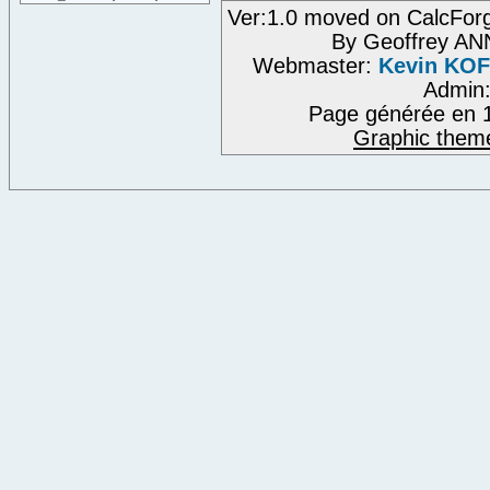
Ver:1.0 moved on CalcFor
By Geoffrey A
Webmaster:
Kevin KO
Admin
Page générée en 1
Graphic them