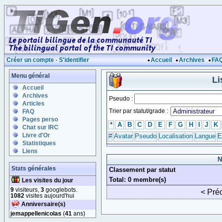
Créer un compte
-
S'identifier
Accueil
Archives
FA
Menu général
Li
Accueil
Archives
Pseudo :
Articles
Trier par statut/grade :
FAQ
Pages perso
*
A
B
C
D
E
F
G
H
I
J
K
Chat sur IRC
Livre d'Or
#
Avatar
Pseudo
Localisation
Langue
E
Statistiques
Liens
N
Stats générales
Classement par statut
Total: 0 membre(s)
Les visites du jour
9
visiteurs,
3
googlebots.
< Pré
1082
visites aujourd'hui
Anniversaire(s)
jemappellenicolas
(
41
ans)