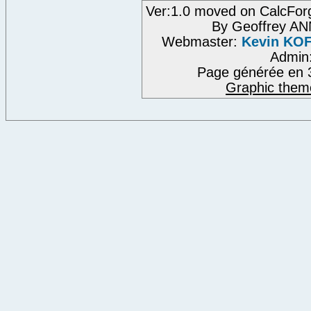
Ver:1.0 moved on CalcFor
By Geoffrey A
Webmaster:
Kevin KO
Admin
Page générée en 
Graphic them