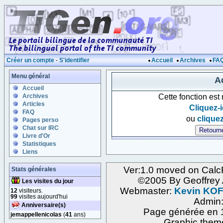
Créer un compte
-
S'identifier
Accueil
Archives
FA
Menu général
Ac
Accueil
Cette fonction est
Archives
Articles
Cliquez-i
FAQ
ou
cliquez
Pages perso
Chat sur IRC
Livre d'Or
Statistiques
Liens
Ver:1.0 moved on Calc
Stats générales
©2005 By Geoffre
Les visites du jour
Webmaster:
Kevin KO
12
visiteurs.
99
visites aujourd'hui
Admin
Anniversaire(s)
Page générée en 1
jemappellenicolas
(
41
ans)
Graphic them