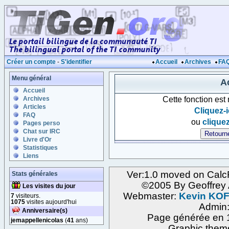
Créer un compte
-
S'identifier
Accueil
Archives
FA
Menu général
Ac
Accueil
Cette fonction est
Archives
Articles
Cliquez-i
FAQ
ou
cliquez
Pages perso
Chat sur IRC
Livre d'Or
Statistiques
Liens
Ver:1.0 moved on Calc
Stats générales
©2005 By Geoffre
Les visites du jour
Webmaster:
Kevin KO
7
visiteurs.
1075
visites aujourd'hui
Admin
Anniversaire(s)
Page générée en 1
jemappellenicolas
(
41
ans)
Graphic them