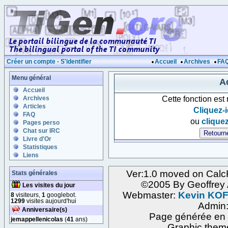
Créer un compte
-
S'identifier
Accueil
Archives
FA
Menu général
Ac
Accueil
Cette fonction est
Archives
Articles
Cliquez-i
FAQ
ou
cliquez
Pages perso
Chat sur IRC
Livre d'Or
Statistiques
Liens
Ver:1.0 moved on Calc
Stats générales
©2005 By Geoffre
Les visites du jour
Webmaster:
Kevin KO
8
visiteurs,
1
googlebot.
1299
visites aujourd'hui
Admin
Anniversaire(s)
Page générée en 
jemappellenicolas
(
41
ans)
Graphic them