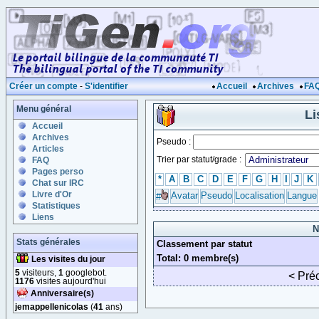
Créer un compte
-
S'identifier
Accueil
Archives
FA
Menu général
Li
Accueil
Archives
Pseudo :
Articles
Trier par statut/grade :
FAQ
Pages perso
*
A
B
C
D
E
F
G
H
I
J
K
Chat sur IRC
Livre d'Or
Avatar
Pseudo
Localisation
Langue
#
Statistiques
Liens
N
Stats générales
Classement par statut
Total: 0 membre(s)
Les visites du jour
5
visiteurs,
1
googlebot.
< Pré
1176
visites aujourd'hui
Anniversaire(s)
jemappellenicolas
(
41
ans)