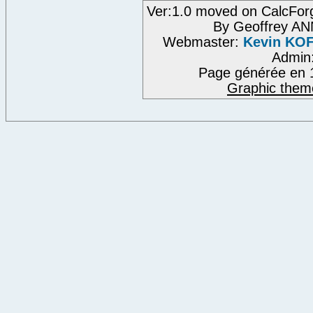
Ver:1.0 moved on CalcFor
By Geoffrey A
Webmaster:
Kevin KO
Admin
Page générée en 
Graphic them