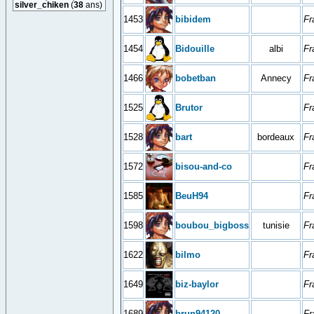
silver_chiken
(
38
ans)
1453
bibidem
Fr
1454
Bidouille
albi
Fr
1466
bobetban
Annecy
Fr
1525
Brutor
Fr
1528
bart
bordeaux
Fr
1572
bisou-and-co
Fr
1585
BeuH94
Fr
1598
boubou_bigboss
tunisie
Fr
1622
bilmo
Fr
1649
biz-baylor
Fr
1689
brun94120
Fr