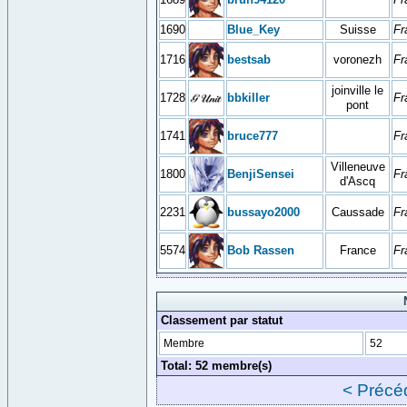
1690
Blue_Key
Suisse
Fr
1716
bestsab
voronezh
Fr
joinville le
1728
bbkiller
Fr
pont
1741
bruce777
Fr
Villeneuve
1800
BenjiSensei
Fr
d'Ascq
2231
bussayo2000
Caussade
Fr
5574
Bob Rassen
France
Fr
Classement par statut
Membre
52
Total: 52 membre(s)
< Précé