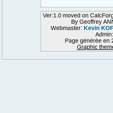
Ver:1.0 moved on CalcFor
By Geoffrey A
Webmaster:
Kevin KO
Admin
Page générée en 2
Graphic them