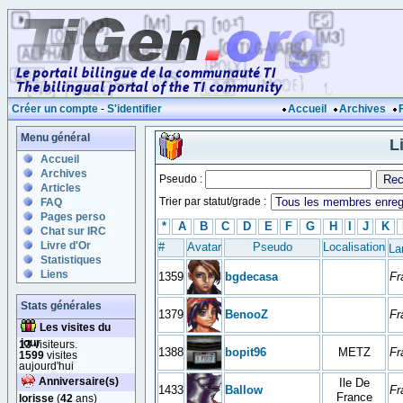
Créer un compte
-
S'identifier
Accueil
Archives
Menu général
L
Accueil
Archives
Pseudo :
Articles
Trier par statut/grade :
FAQ
Pages perso
*
A
B
C
D
E
F
G
H
I
J
K
Chat sur IRC
Livre d'Or
#
Avatar
Pseudo
Localisation
La
Statistiques
Liens
1359
bgdecasa
Fr
Stats générales
1379
BenooZ
Fr
Les visites du
jour
13
visiteurs.
1388
bopit96
METZ
Fr
1599
visites
aujourd'hui
Anniversaire(s)
Ile De
1433
Ballow
Fr
France
lorisse
(
42
ans)