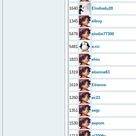
1640
Elodiedu28
1345
elboy
5478
elodie77300
5481
e-ric
1833
elou
1319
etienne83
1619
Etienne
1260
ec21
1351
eegr
1530
eepom
1713
el700fta