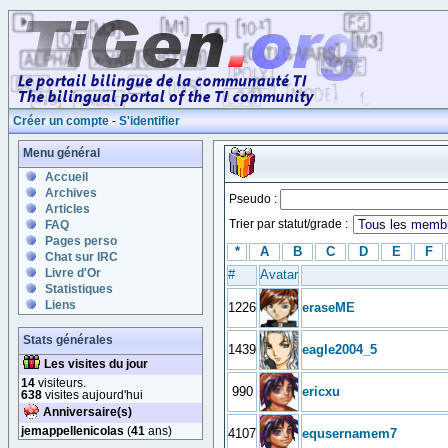
Créer un compte
-
S'identifier
Menu général
Accueil
Archives
Pseudo :
Articles
Trier par statut/grade :
FAQ
Pages perso
*
A
B
C
D
E
F
Chat sur IRC
Livre d'Or
#
Avatar
Statistiques
Liens
1226
eraseME
Stats générales
1439
eagle2004_5
Les visites du jour
14
visiteurs.
990
ericxu
638
visites aujourd'hui
Anniversaire(s)
jemappellenicolas
(
41
ans)
4107
equsernamem7