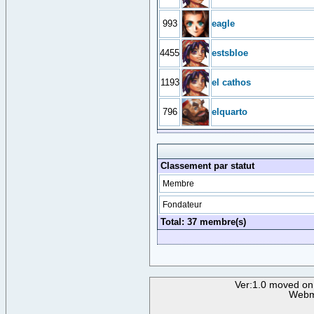
993
eagle
4455
estsbloe
1193
el cathos
796
elquarto
Classement par statut
Membre
Fondateur
Total: 37 membre(s)
Ver:1.0 moved on
Webm