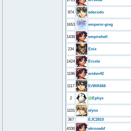
974
edecodo
1653
emperor-greg
1430
empirehell
234
Enix
1424
Ercole
1196
eriden42
1117
ErWiK666
2
@
Ephyx
1101
elynx
367
EJC2810
4330
ekroowbf