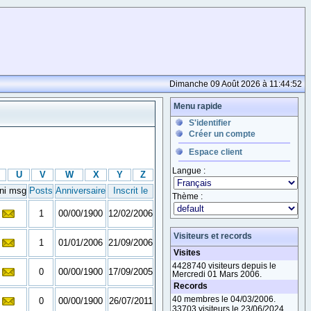
Dimanche 09 Août 2026 à 11:44:52
Menu rapide
S'identifier
Créer un compte
Espace client
Langue :
U
V
W
X
Y
Z
ni msg
Posts
Anniversaire
Inscrit le
Thème :
1
00/00/1900
12/02/2006
Visiteurs et records
1
01/01/2006
21/09/2006
Visites
4428740 visiteurs depuis le
0
00/00/1900
17/09/2005
Mercredi 01 Mars 2006.
Records
40 membres le 04/03/2006.
0
00/00/1900
26/07/2011
33703 visiteurs le 23/06/2024.