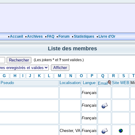
Accueil
Archives
FAQ
Forum
Statistiques
Livre d'Or
Liste des membres
(Les jokers
*
et
?
sont valides.)
G
H
I
J
K
L
M
N
O
P
Q
R
S
T
Pseudo
Localisation
Langue
Site WEB
Mi
Email
Français
Français
Français
Chester, VA
Français