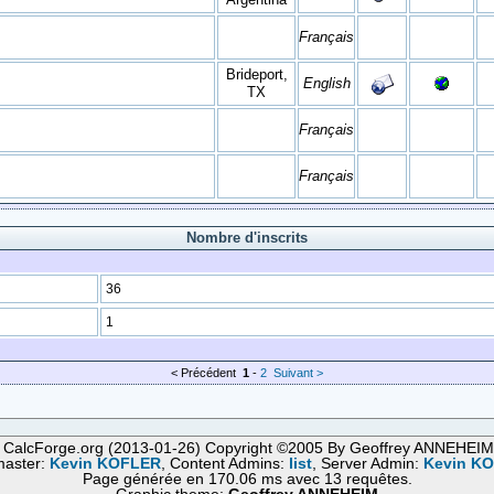
Français
Brideport,
English
TX
Français
Français
Nombre d'inscrits
36
1
< Précédent
1
-
2
Suivant >
 CalcForge.org (2013-01-26) Copyright ©2005 By Geoffrey ANNEHEI
aster:
Kevin KOFLER
, Content Admins:
list
, Server Admin:
Kevin K
Page générée en 170.06 ms avec 13 requêtes.