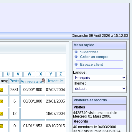
Dimanche 09 Août 2026 à 15:12:03
Menu rapide
S'identifier
Créer un compte
Espace client
Langue :
U
V
W
X
Y
Z
i msg
Posts
Inscrit le
Anniversaire
Thème :
2581
00/00/1900
07/02/2004
Visiteurs et records
6
00/00/1900
23/01/2005
Visites
4428740 visiteurs depuis le
12
18/07/2004
Mercredi 01 Mars 2006.
Records
0
01/01/1953
02/10/2015
40 membres le 04/03/2006.
33703 visiteurs le 23/06/2024.