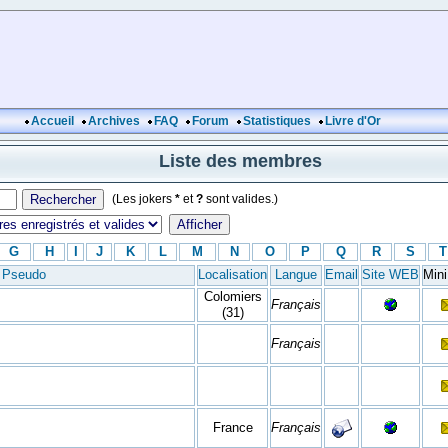
Accueil
Archives
FAQ
Forum
Statistiques
Livre d'Or
Liste des membres
(Les jokers
*
et
?
sont valides.)
G
H
I
J
K
L
M
N
O
P
Q
R
S
T
Pseudo
Localisation
Langue
Email
Site WEB
Min
Colomiers
Français
(31)
Français
France
Français