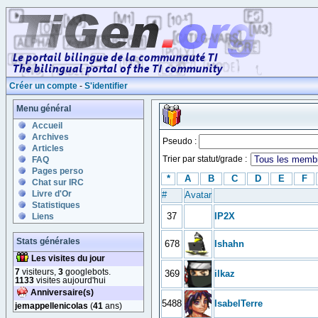
Créer un compte
-
S'identifier
Menu général
Accueil
Archives
Pseudo :
Articles
Trier par statut/grade :
FAQ
Pages perso
*
A
B
C
D
E
F
Chat sur IRC
Livre d'Or
#
Avatar
Statistiques
37
IP2X
Liens
Stats générales
678
Ishahn
Les visites du jour
7
visiteurs,
3
googlebots.
369
ilkaz
1133
visites aujourd'hui
Anniversaire(s)
5488
IsabelTerre
jemappellenicolas
(
41
ans)