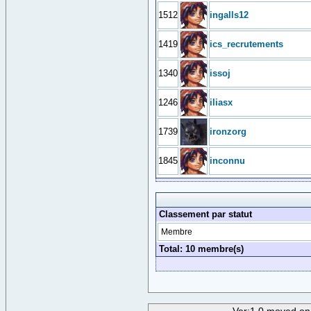
1512
ingalls12
1419
ics_recrutements
1340
issoj
1246
iliasx
1739
ironzorg
1845
inconnu
Classement par statut
Membre
Total: 10 membre(s)