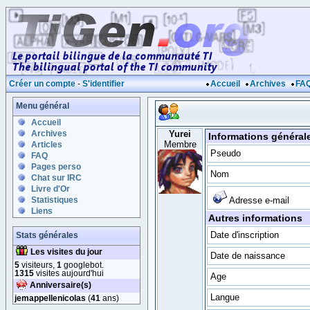
Créer un compte
-
S'identifier
Accueil
Archives
FA
Menu général
Accueil
Archives
Yurei
Informations général
Membre
Articles
Pseudo
FAQ
Pages perso
Nom
Chat sur IRC
Livre d'Or
Statistiques
Adresse e-mail
Liens
Autres informations
Date d'inscription
Stats générales
Les visites du jour
Date de naissance
5
visiteurs,
1
googlebot.
1315
visites aujourd'hui
Age
Anniversaire(s)
Langue
jemappellenicolas
(
41
ans)