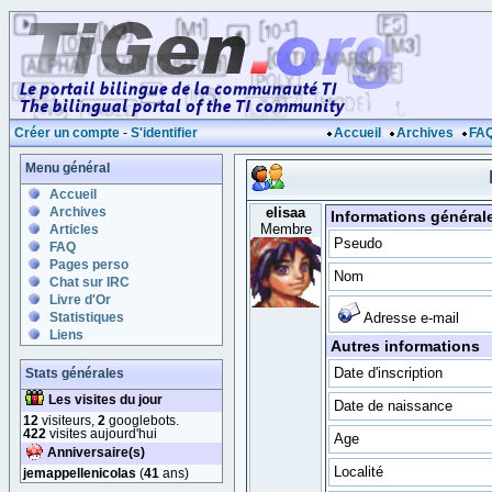
Créer un compte
-
S'identifier
Accueil
Archives
FA
Menu général
Accueil
Archives
elisaa
Informations général
Membre
Articles
Pseudo
FAQ
Pages perso
Nom
Chat sur IRC
Livre d'Or
Statistiques
Adresse e-mail
Liens
Autres informations
Date d'inscription
Stats générales
Les visites du jour
Date de naissance
12
visiteurs,
2
googlebots.
422
visites aujourd'hui
Age
Anniversaire(s)
Localité
jemappellenicolas
(
41
ans)