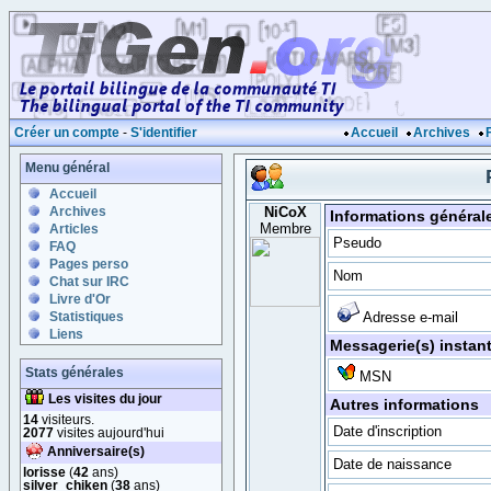
Créer un compte
-
S'identifier
Accueil
Archives
Menu général
Accueil
Archives
NiCoX
Informations général
Membre
Articles
Pseudo
FAQ
Pages perso
Nom
Chat sur IRC
Livre d'Or
Statistiques
Adresse e-mail
Liens
Messagerie(s) instan
Stats générales
MSN
Les visites du jour
Autres informations
14
visiteurs.
Date d'inscription
2077
visites aujourd'hui
Anniversaire(s)
Date de naissance
lorisse
(
42
ans)
silver_chiken
(
38
ans)