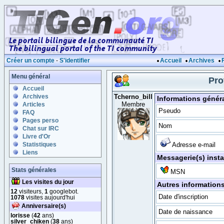
Créer un compte
-
S'identifier
Accueil
Archives
Menu général
Pro
Accueil
Archives
Tcherno_bill
Informations génér
Membre
Articles
Pseudo
FAQ
Pages perso
Nom
Chat sur IRC
Livre d'Or
Statistiques
Adresse e-mail
Liens
Messagerie(s) inst
Stats générales
MSN
Les visites du jour
Autres information
12
visiteurs,
1
googlebot.
Date d'inscription
1078
visites aujourd'hui
Anniversaire(s)
Date de naissance
lorisse
(
42
ans)
silver_chiken
(
38
ans)