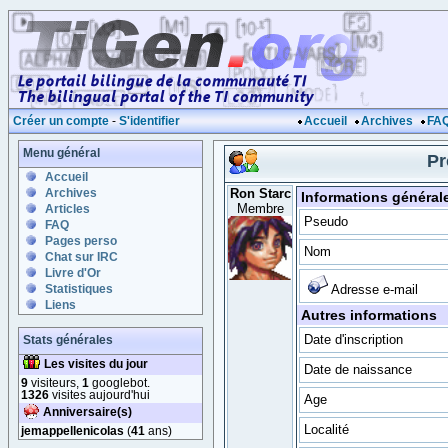
Créer un compte
-
S'identifier
Accueil
Archives
FA
Menu général
Pr
Accueil
Archives
Ron Starc
Informations général
Membre
Articles
Pseudo
FAQ
Pages perso
Nom
Chat sur IRC
Livre d'Or
Statistiques
Adresse e-mail
Liens
Autres informations
Date d'inscription
Stats générales
Les visites du jour
Date de naissance
9
visiteurs,
1
googlebot.
1326
visites aujourd'hui
Age
Anniversaire(s)
Localité
jemappellenicolas
(
41
ans)