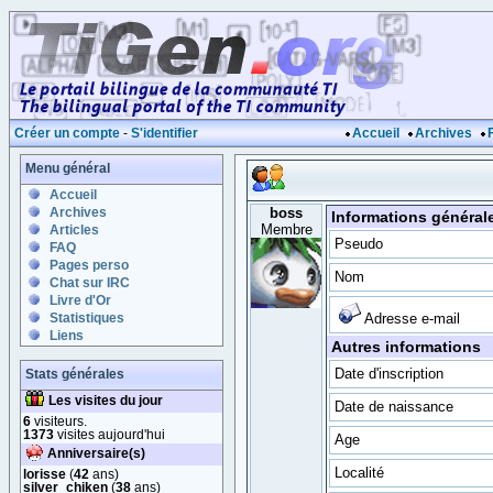
Créer un compte
-
S'identifier
Accueil
Archives
Menu général
Accueil
Archives
boss
Informations général
Membre
Articles
Pseudo
FAQ
Pages perso
Nom
Chat sur IRC
Livre d'Or
Statistiques
Adresse e-mail
Liens
Autres informations
Date d'inscription
Stats générales
Les visites du jour
Date de naissance
6
visiteurs.
1373
visites aujourd'hui
Age
Anniversaire(s)
Localité
lorisse
(
42
ans)
silver_chiken
(
38
ans)