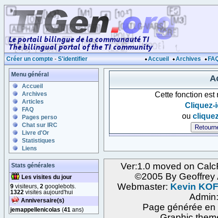
Créer un compte
-
S'identifier
Accueil
Archives
FA
Menu général
Ac
Accueil
Cette fonction est
Archives
Articles
Cliquez-i
FAQ
ou
cliquez
Pages perso
Chat sur IRC
Livre d'Or
Statistiques
Liens
Ver:1.0 moved on Calc
Stats générales
©2005 By Geoffre
Les visites du jour
Webmaster:
Kevin KO
9
visiteurs,
2
googlebots.
1322
visites aujourd'hui
Admin
Anniversaire(s)
Page générée en 
jemappellenicolas
(
41
ans)
Graphic them