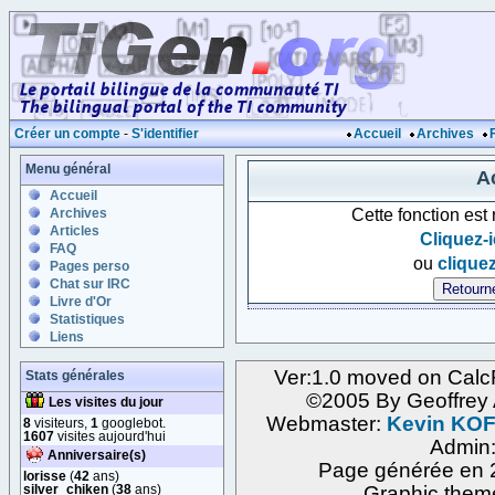
Créer un compte
-
S'identifier
Accueil
Archives
Menu général
Ac
Accueil
Cette fonction est
Archives
Articles
Cliquez-i
FAQ
ou
cliquez
Pages perso
Chat sur IRC
Livre d'Or
Statistiques
Liens
Ver:1.0 moved on Calc
Stats générales
©2005 By Geoffre
Les visites du jour
Webmaster:
Kevin KO
8
visiteurs,
1
googlebot.
1607
visites aujourd'hui
Admin
Anniversaire(s)
Page générée en 2
lorisse
(
42
ans)
silver_chiken
(
38
ans)
Graphic them