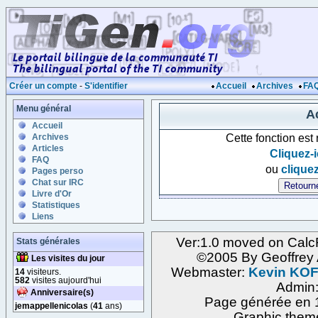
Créer un compte
-
S'identifier
Accueil
Archives
FA
Menu général
Ac
Accueil
Cette fonction est
Archives
Articles
Cliquez-i
FAQ
ou
cliquez
Pages perso
Chat sur IRC
Livre d'Or
Statistiques
Liens
Ver:1.0 moved on Calc
Stats générales
©2005 By Geoffre
Les visites du jour
Webmaster:
Kevin KO
14
visiteurs.
582
visites aujourd'hui
Admin
Anniversaire(s)
Page générée en 1
jemappellenicolas
(
41
ans)
Graphic them