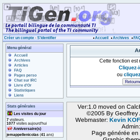
Créer un compte
-
S'identifier
Accueil
Archives
FA
Menu général
Ac
Accueil
Cette fonction est
Archives
Articles
Cliquez-i
FAQ
ou
cliquez
Pages perso
Chat sur IRC
Livre d'Or
Statistiques
Liens
Ver:1.0 moved on Calc
Stats générales
©2005 By Geoffre
Les visites du jour
Webmaster:
Kevin KO
7
visiteurs.
1077
visites aujourd'hui
Admin
Anniversaire(s)
Page générée en 
jemappellenicolas
(
41
ans)
Graphic them