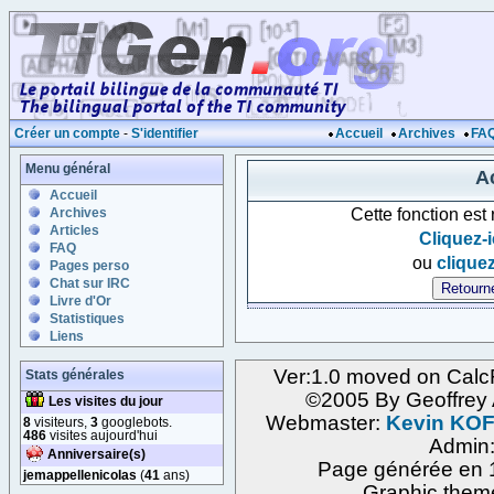
Créer un compte
-
S'identifier
Accueil
Archives
FA
Menu général
Ac
Accueil
Cette fonction est
Archives
Articles
Cliquez-i
FAQ
ou
cliquez
Pages perso
Chat sur IRC
Livre d'Or
Statistiques
Liens
Ver:1.0 moved on Calc
Stats générales
©2005 By Geoffre
Les visites du jour
Webmaster:
Kevin KO
8
visiteurs,
3
googlebots.
486
visites aujourd'hui
Admin
Anniversaire(s)
Page générée en 1
jemappellenicolas
(
41
ans)
Graphic them