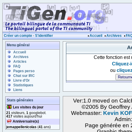
Créer un compte
-
S'identifier
Accueil
Archives
FA
Menu général
Ac
Accueil
Cette fonction est
Archives
Articles
Cliquez-i
FAQ
ou
cliquez
Pages perso
Chat sur IRC
Livre d'Or
Statistiques
Liens
Ver:1.0 moved on Calc
Stats générales
©2005 By Geoffre
Les visites du jour
Webmaster:
Kevin KO
21
visiteurs,
1
googlebot.
417
visites aujourd'hui
Admin
Anniversaire(s)
Page générée en 2
jemappellenicolas
(
41
ans)
Graphic them