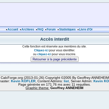
Accueil
Archives
FAQ
Forum
Statistiques
Livre d'Or
Accès interdit
Cette fonction est réservée aux membres du site.
Cliquez-ici
pour vous identifier.
ou
cliquez-ici
pour vous inscrire.
 CalcForge.org (2013-01-26) Copyright ©2005 By Geoffrey ANNEHEI
aster:
Kevin KOFLER
, Content Admins:
list
, Server Admin:
Kevin K
Page générée en 171.76 ms avec 11 requêtes.
Graphic theme:
Geoffrey ANNEHEIM