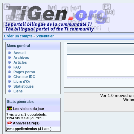
Créer un compte
-
S'identifier
Menu général
Accueil
Archives
Articles
FAQ
Pages perso
Chat sur IRC
Livre d'Or
Statistiques
Liens
Ver:1.0 moved on
Webm
Stats générales
Les visites du jour
7
visiteurs,
3
googlebots.
1194
visites aujourd'hui
Anniversaire(s)
jemappellenicolas
(
41
ans)