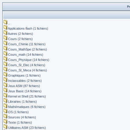
P
..
Applications flash (1 fichiers)
Autres (2 fichiers)
Cours (2 fichiers)
Cours_Chimie (11 fichiers)
Cours_MathSpe (2 fichiers)
Cours_math (14 fichiers)
Cours_Physique (14 fichiers)
Cours_SI_Elec (4 fichiers)
Cours_SI_Meca (4 fichiers)
Graphiques (1 fichiers)
Inclassables (2 fichiers)
Jeux ASM (87 fichiers)
Jeux Basic (14 fichiers)
Kernel et Shell (21 fichiers)
Librairies (1 fichiers)
Mathématiques (6 fichiers)
OS (1 fichiers)
Sources (4 fichiers)
Texte (1 fichiers)
Utilitaires ASM (23 fichiers)