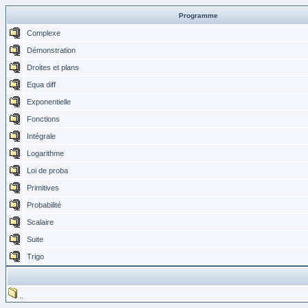
Programme
Complexe
Démonstration
Droites et plans
Equa diff
Exponentielle
Fonctions
Intégrale
Logarithme
Loi de proba
Primitives
Probabilité
Scalaire
Suite
Trigo
..