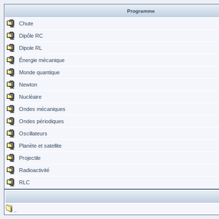
Programme
Chute
Dipôle RC
Dipole RL
Énergie mécanique
Monde quantique
Newton
Nucléaire
Ondes mécaniques
Ondes périodiques
Oscillateurs
Planète et satellite
Projectile
Radioactivité
RLC
..