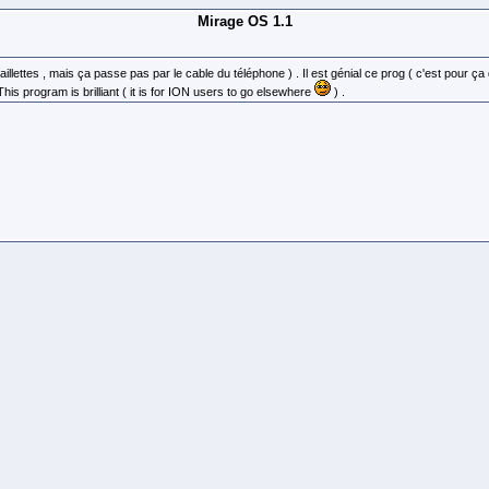
Mirage OS 1.1
lettes , mais ça passe pas par le cable du téléphone ) . Il est génial ce prog ( c'est pour ça 
his program is brilliant ( it is for ION users to go elsewhere
) .