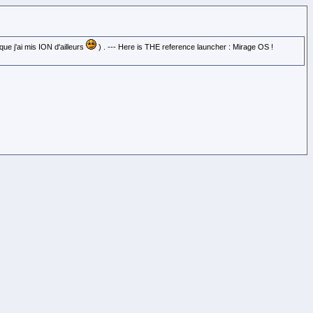
que j'ai mis ION d'ailleurs
) . --- Here is THE reference launcher : Mirage OS !