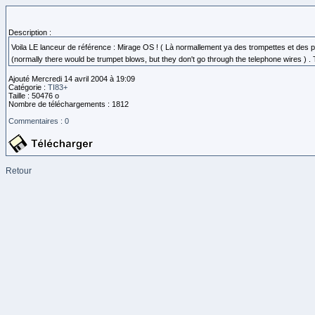
Description :
Voila LE lanceur de référence : Mirage OS ! ( Là normallement ya des trompettes et des pail
(normally there would be trumpet blows, but they don't go through the telephone wires ) . T
Ajouté Mercredi 14 avril 2004 à 19:09
Catégorie :
TI83+
Taille : 50476 o
Nombre de téléchargements : 1812
Commentaires : 0
Retour