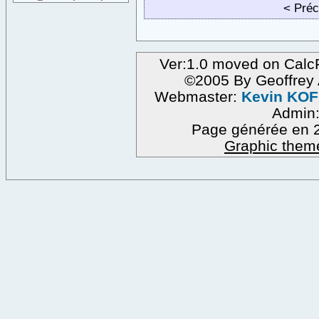
< Pré
Ver:1.0 moved on CalcF
©2005 By Geoffre
Webmaster:
Kevin KO
Admin
Page générée en 2
Graphic them