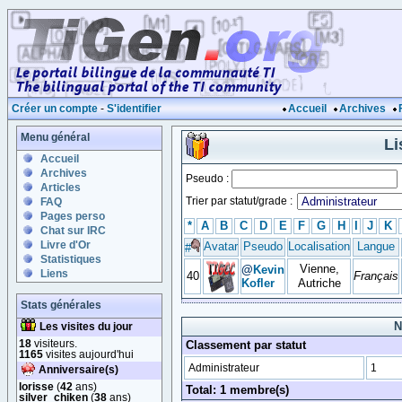
Créer un compte
-
S'identifier
Accueil
Archives
Menu général
Li
Accueil
Archives
Pseudo :
Articles
Trier par statut/grade :
FAQ
Pages perso
*
A
B
C
D
E
F
G
H
I
J
K
Chat sur IRC
Livre d'Or
Avatar
Pseudo
Localisation
Langue
#
Statistiques
Vienne,
@
Kevin
Liens
40
Français
Kofler
Autriche
Stats générales
N
Les visites du jour
18
visiteurs.
Classement par statut
1165
visites aujourd'hui
Administrateur
1
Anniversaire(s)
lorisse
(
42
ans)
Total: 1 membre(s)
silver_chiken
(
38
ans)