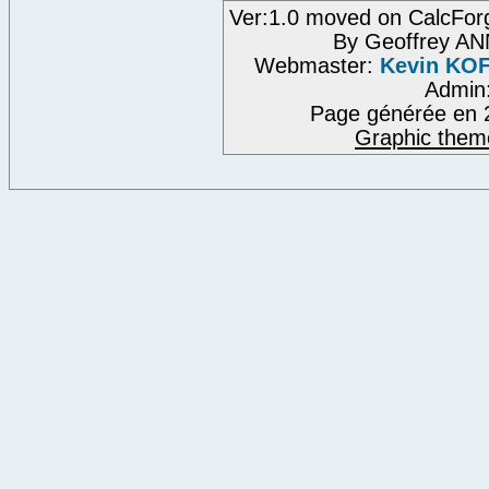
Ver:1.0 moved on CalcFor
By Geoffrey A
Webmaster:
Kevin KO
Admin
Page générée en 
Graphic them