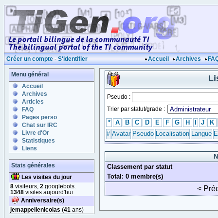
Créer un compte
-
S'identifier
Accueil
Archives
FA
Menu général
Li
Accueil
Archives
Pseudo :
Articles
Trier par statut/grade :
FAQ
Pages perso
*
A
B
C
D
E
F
G
H
I
J
K
Chat sur IRC
Livre d'Or
#
Avatar
Pseudo
Localisation
Langue
E
Statistiques
Liens
N
Stats générales
Classement par statut
Total: 0 membre(s)
Les visites du jour
8
visiteurs,
2
googlebots.
< Pré
1348
visites aujourd'hui
Anniversaire(s)
jemappellenicolas
(
41
ans)