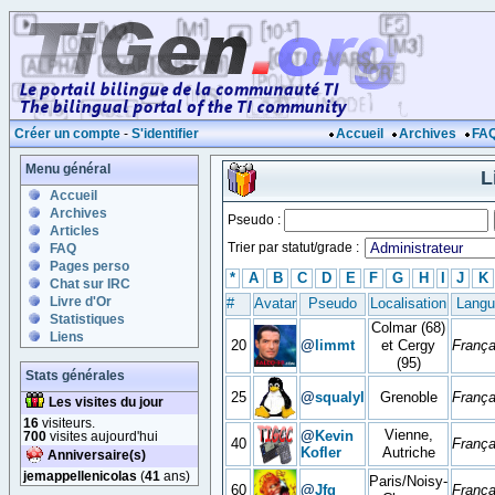
Créer un compte
-
S'identifier
Accueil
Archives
FA
Menu général
L
Accueil
Archives
Pseudo :
Articles
Trier par statut/grade :
FAQ
Pages perso
*
A
B
C
D
E
F
G
H
I
J
K
Chat sur IRC
Livre d'Or
#
Avatar
Pseudo
Localisation
Langu
Statistiques
Colmar (68)
Liens
20
@
limmt
et Cergy
França
(95)
Stats générales
25
@
squalyl
Grenoble
França
Les visites du jour
16
visiteurs.
Vienne,
@
Kevin
700
visites aujourd'hui
40
França
Kofler
Autriche
Anniversaire(s)
jemappellenicolas
(
41
ans)
Paris/Noisy-
60
@
Jfg
França