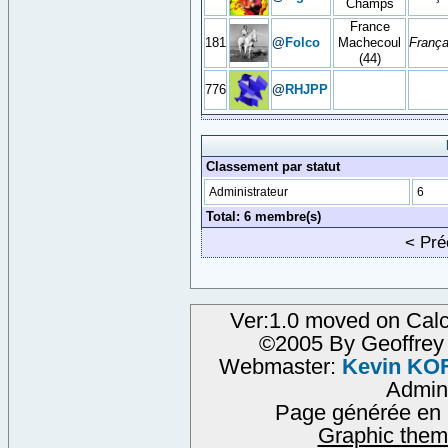
Champs
France
181
@
Folco
Machecoul
França
(44)
776
@
RHJPP
Classement par statut
Administrateur
6
Total: 6 membre(s)
< Pr
Ver:1.0 moved on Calc
©2005 By Geoffre
Webmaster:
Kevin KO
Admin
Page générée en 
Graphic them