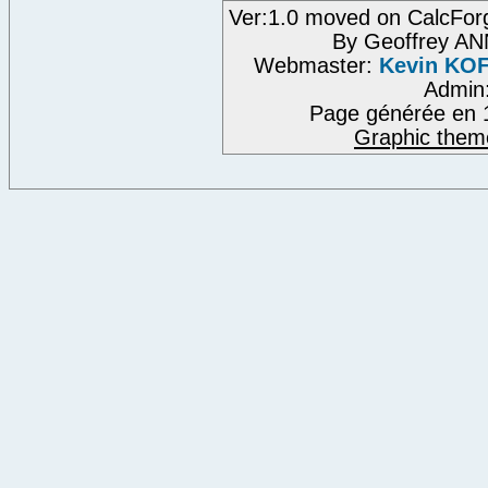
Ver:1.0 moved on CalcFor
By Geoffrey A
Webmaster:
Kevin KO
Admin
Page générée en 
Graphic them