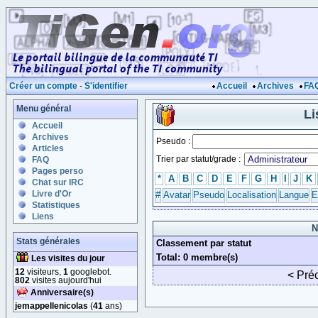
Créer un compte
-
S'identifier
Accueil
Archives
FA
Menu général
Li
Accueil
Archives
Pseudo :
Articles
Trier par statut/grade :
FAQ
Pages perso
*
A
B
C
D
E
F
G
H
I
J
K
Chat sur IRC
Livre d'Or
#
Avatar
Pseudo
Localisation
Langue
E
Statistiques
Liens
N
Stats générales
Classement par statut
Total: 0 membre(s)
Les visites du jour
12
visiteurs,
1
googlebot.
< Pré
802
visites aujourd'hui
Anniversaire(s)
jemappellenicolas
(
41
ans)