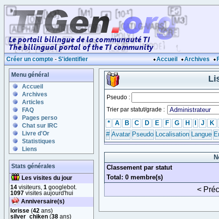
Créer un compte
-
S'identifier
Accueil
Archives
Menu général
Li
Accueil
Archives
Pseudo :
Articles
Trier par statut/grade :
FAQ
Pages perso
*
A
B
C
D
E
F
G
H
I
J
K
Chat sur IRC
Livre d'Or
#
Avatar
Pseudo
Localisation
Langue
E
Statistiques
Liens
N
Stats générales
Classement par statut
Total: 0 membre(s)
Les visites du jour
14
visiteurs,
1
googlebot.
< Pré
1097
visites aujourd'hui
Anniversaire(s)
lorisse
(
42
ans)
silver_chiken
(
38
ans)