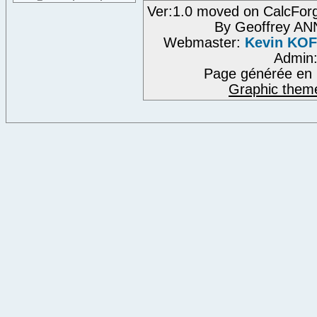
Ver:1.0 moved on CalcFor
By Geoffrey A
Webmaster:
Kevin KO
Admin
Page générée en 
Graphic them