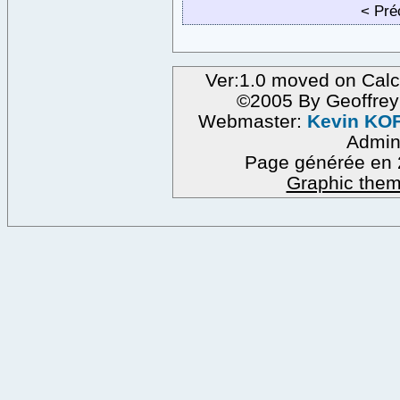
< Pr
Ver:1.0 moved on Calc
©2005 By Geoffre
Webmaster:
Kevin KO
Admi
Page générée en 
Graphic them