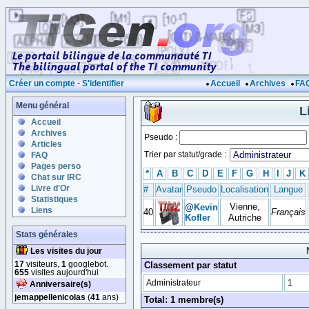
Créer un compte
-
S'identifier
Accueil
Archives
FA
Menu général
L
Accueil
Archives
Pseudo :
Articles
Trier par statut/grade :
FAQ
Pages perso
*
A
B
C
D
E
F
G
H
I
J
K
Chat sur IRC
Livre d'Or
#
Avatar
Pseudo
Localisation
Langue
Statistiques
Vienne,
@
Kevin
Liens
40
Français
Kofler
Autriche
Stats générales
Les visites du jour
17
visiteurs,
1
googlebot.
Classement par statut
655
visites aujourd'hui
Administrateur
1
Anniversaire(s)
jemappellenicolas
(
41
ans)
Total: 1 membre(s)