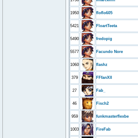
1950
floflo605
5421
FloartTeeta
5490
fredopig
5577
Facundo Nore
1060
flashz
379
FFfanXII
27
Fab_
46
Fisch2
959
funkmasterflexbe
1003
FireFab