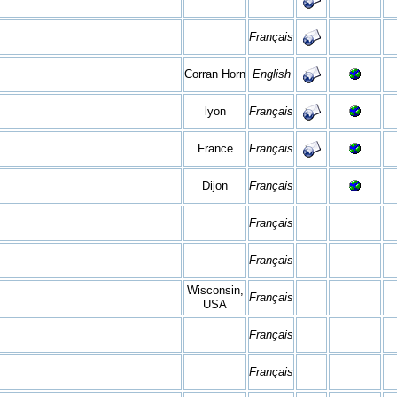
Français
Corran Horn
English
lyon
Français
France
Français
Dijon
Français
Français
Français
Wisconsin,
Français
USA
Français
Français