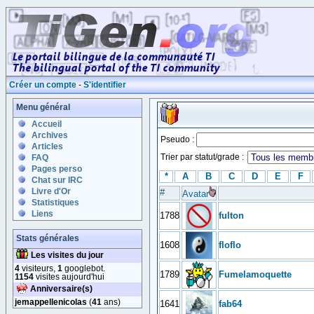
Créer un compte
-
S'identifier
Menu général
Accueil
Archives
Pseudo :
Articles
Trier par statut/grade :
FAQ
Pages perso
*
A
B
C
D
E
F
Chat sur IRC
Livre d'Or
#
Avatar
Statistiques
Liens
1788
fulton
Stats générales
1608
floflo
Les visites du jour
4
visiteurs,
1
googlebot.
1789
Fumelamoquette
1154
visites aujourd'hui
Anniversaire(s)
jemappellenicolas
(
41
ans)
1641
fab64