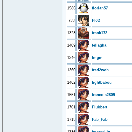
1586
florian57
738
Fl0D
1323
frank132
1409
fellagha
1346
fmgm
1360
fred2woh
1462
fightbabou
1551
francois2809
1701
Flubbert
1718
Fab_Fab
1736
fmarcellin