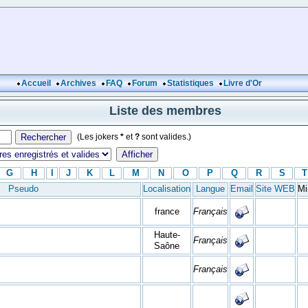
Accueil
Archives
FAQ
Forum
Statistiques
Livre d'Or
Liste des membres
(Les jokers
*
et
?
sont valides.)
G
H
I
J
K
L
M
N
O
P
Q
R
S
T
Pseudo
Localisation
Langue
Email
Site WEB
Mi
france
Français
Haute-
Français
Saône
Français