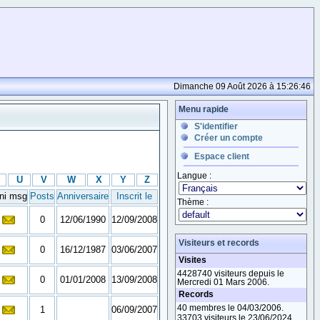
Dimanche 09 Août 2026 à 15:26:46
Menu rapide
S'identifier
Créer un compte
Espace client
Langue :
U
V
W
X
Y
Z
ni msg
Posts
Anniversaire
Inscrit le
Thème :
0
12/06/1990
12/09/2008
Visiteurs et records
0
16/12/1987
03/06/2007
Visites
4428740 visiteurs depuis le
0
01/01/2008
13/09/2008
Mercredi 01 Mars 2006.
Records
40 membres le 04/03/2006.
1
06/09/2007
33703 visiteurs le 23/06/2024.