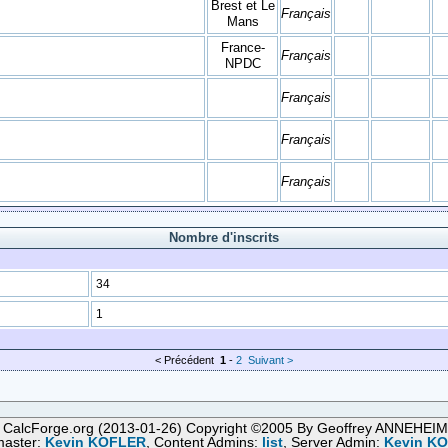
Brest et Le
Français
Mans
France-
Français
NPDC
Français
Français
Français
Nombre d'inscrits
34
1
< Précédent
1
-
2
Suivant >
 CalcForge.org (2013-01-26) Copyright ©2005 By Geoffrey ANNEHEI
aster:
Kevin KOFLER
, Content Admins:
list
, Server Admin:
Kevin K