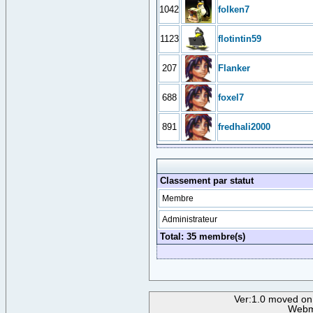
1042
folken7
1123
flotintin59
207
Flanker
688
foxel7
891
fredhali2000
Classement par statut
Membre
Administrateur
Total: 35 membre(s)
Ver:1.0 moved on
Webm