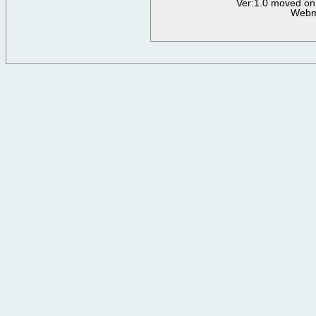
Ver:1.0 moved on
Webm