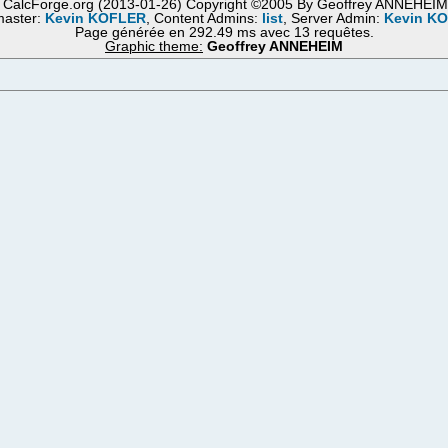
 CalcForge.org (2013-01-26) Copyright ©2005 By Geoffrey ANNEHEI
aster:
Kevin KOFLER
, Content Admins:
list
, Server Admin:
Kevin K
Page générée en 292.49 ms avec 13 requêtes.
Graphic theme:
Geoffrey ANNEHEIM