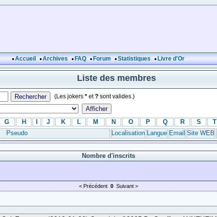
Accueil
Archives
FAQ
Forum
Statistiques
Livre d'Or
Liste des membres
(Les jokers
*
et
?
sont valides.)
G
H
I
J
K
L
M
N
O
P
Q
R
S
T
Pseudo
Localisation
Langue
Email
Site WEB
Nombre d'inscrits
< Précédent
0
Suivant >