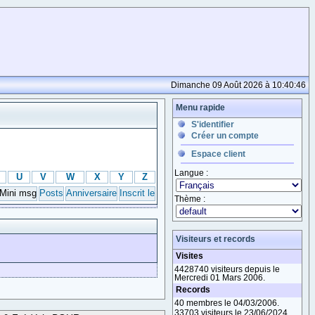
Dimanche 09 Août 2026 à 10:40:46
Menu rapide
S'identifier
Créer un compte
Espace client
Langue :
U
V
W
X
Y
Z
Mini msg
Posts
Anniversaire
Inscrit le
Thème :
Visiteurs et records
Visites
4428740 visiteurs depuis le
Mercredi 01 Mars 2006.
Records
40 membres le 04/03/2006.
33703 visiteurs le 23/06/2024.