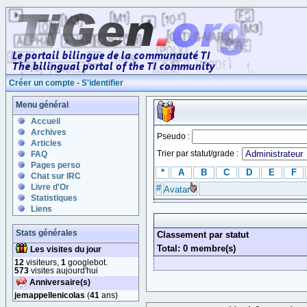
Créer un compte
-
S'identifier
Menu général
Accueil
Archives
Pseudo :
Articles
Trier par statut/grade :
FAQ
Pages perso
*
A
B
C
D
E
F
Chat sur IRC
Livre d'Or
#
Avatar
Statistiques
Liens
Stats générales
Classement par statut
Total: 0 membre(s)
Les visites du jour
12
visiteurs,
1
googlebot.
573
visites aujourd'hui
Anniversaire(s)
jemappellenicolas
(
41
ans)