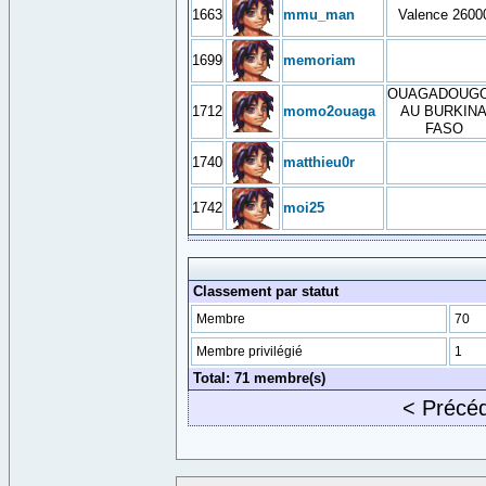
1663
mmu_man
Valence 2600
1699
memoriam
OUAGADOUG
1712
momo2ouaga
AU BURKIN
FASO
1740
matthieu0r
1742
moi25
Classement par statut
Membre
70
Membre privilégié
1
Total: 71 membre(s)
< Précé