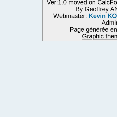
Ver:1.0 moved on CalcFo
By Geoffrey 
Webmaster:
Kevin K
Admi
Page générée en
Graphic the