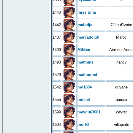
1440
miss trina
1442
malodja
Côte d'Ivoire
1487
marcador10
Maroc
1490
MiNico
Aire sur Adou
1493
matthmz
nancy
1529
mathounet
1542
md1804
guyane
1555
michel
tourquin
1599
maxdu63601
ceyrat
1604
moi93
villepinte