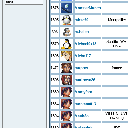
ans)
1373
MonsterMunch
1695
mhsc90
Montpellier
396
m-belett
Seattle, WA,
5570
Michael0x18
USA
1393
Micha117
1472
muppet
france
1506
mariposa26
1630
Montyfabr
1364
montana013
VILLENEUV
1394
Matthéo
D'ASCQ
1669
Mykaadoh
IDF