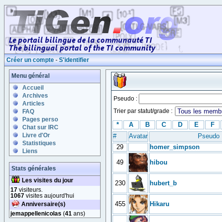
Créer un compte
-
S'identifier
Menu général
Accueil
Archives
Pseudo :
Articles
Trier par statut/grade :
FAQ
Pages perso
*
A
B
C
D
E
F
Chat sur IRC
Livre d'Or
#
Avatar
Pseudo
Statistiques
29
homer_simpson
Liens
49
hibou
Stats générales
Les visites du jour
230
hubert_b
17
visiteurs.
1067
visites aujourd'hui
455
Hikaru
Anniversaire(s)
jemappellenicolas
(
41
ans)