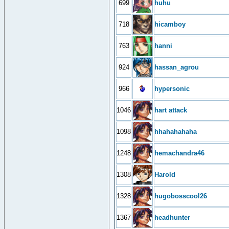
699
huhu
718
hicamboy
763
hanni
924
hassan_agrou
966
hypersonic
1046
hart attack
1098
hhahahahaha
1248
hemachandra46
1308
Harold
1328
hugobosscool26
1367
headhunter