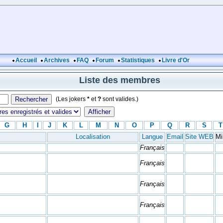
Accueil
Archives
FAQ
Forum
Statistiques
Livre d'Or
Liste des membres
(Les jokers
*
et
?
sont valides.)
G
H
I
J
K
L
M
N
O
P
Q
R
S
T
Localisation
Langue
Email
Site WEB
Mi
Français
Français
Français
Français