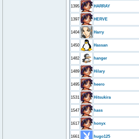
1395
HARRAY
1397
HERVE
1404
Harry
1450
Hassan
1482
hanger
1489
Hilary
1495
heero
1531
Hitsukira
1547
hass
1617
honyx
1661
hugo125