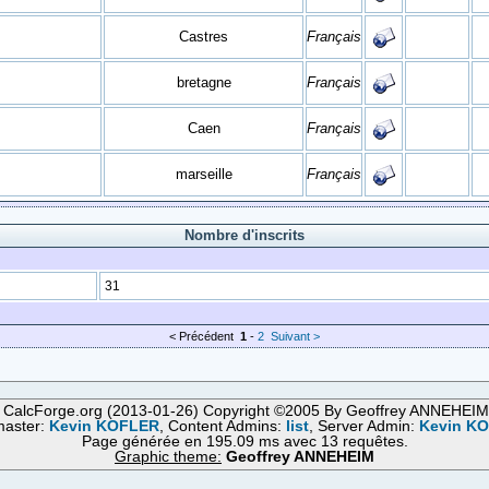
Castres
Français
bretagne
Français
Caen
Français
marseille
Français
Nombre d'inscrits
31
< Précédent
1
-
2
Suivant >
 CalcForge.org (2013-01-26) Copyright ©2005 By Geoffrey ANNEHEI
aster:
Kevin KOFLER
, Content Admins:
list
, Server Admin:
Kevin K
Page générée en 195.09 ms avec 13 requêtes.
Graphic theme:
Geoffrey ANNEHEIM