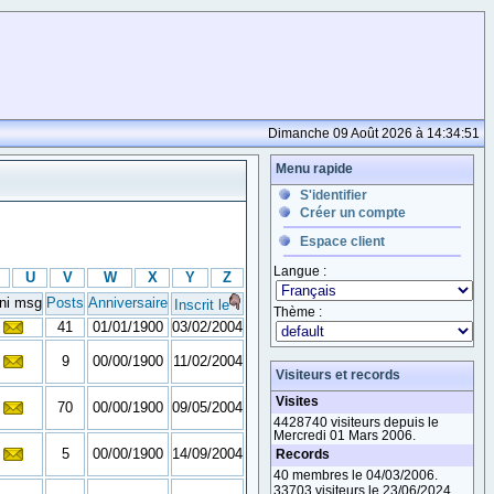
Dimanche 09 Août 2026 à 14:34:51
Menu rapide
S'identifier
Créer un compte
Espace client
Langue :
U
V
W
X
Y
Z
ni msg
Posts
Anniversaire
Inscrit le
Thème :
41
01/01/1900
03/02/2004
9
00/00/1900
11/02/2004
Visiteurs et records
Visites
70
00/00/1900
09/05/2004
4428740 visiteurs depuis le
Mercredi 01 Mars 2006.
5
00/00/1900
14/09/2004
Records
40 membres le 04/03/2006.
33703 visiteurs le 23/06/2024.