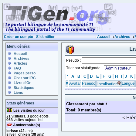
Créer un compte
-
S'identifier
Accueil
Archives
Menu général
Li
Accueil
Archives
Pseudo :
Articles
Trier par statut/grade :
FAQ
Pages perso
*
A
B
C
D
E
F
G
H
I
J
K
Chat sur IRC
Livre d'Or
#
Avatar
Pseudo
Langue
Localisation
Statistiques
Liens
N
Stats générales
Classement par statut
Total: 0 membre(s)
Les visites du jour
21
visiteurs,
3
googlebots.
< Pré
968
visites aujourd'hui
Anniversaire(s)
lorisse
(
42
ans)
silver_chiken
(
38
ans)