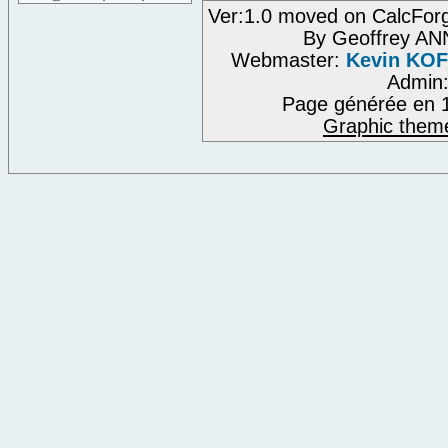
Ver:1.0 moved on CalcFor
By Geoffrey A
Webmaster:
Kevin KO
Admin
Page générée en 1
Graphic them