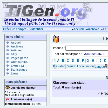
Créer un compte
-
S'identifier
Accueil
Archives
FA
Menu général
Li
Accueil
Archives
Pseudo :
Articles
Trier par statut/grade :
FAQ
Pages perso
*
A
B
C
D
E
F
G
H
I
J
K
Chat sur IRC
Livre d'Or
#
Avatar
Pseudo
Localisation
Langue
Statistiques
Liens
N
Stats générales
Classement par statut
Total: 0 membre(s)
Les visites du jour
18
visiteurs.
< Pré
921
visites aujourd'hui
Anniversaire(s)
jemappellenicolas
(
41
ans)