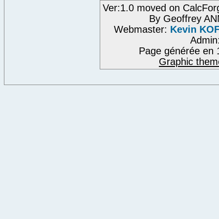
Ver:1.0 moved on CalcFor
By Geoffrey A
Webmaster:
Kevin KO
Admin
Page générée en 
Graphic them