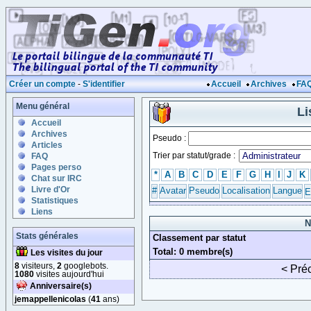
Créer un compte
-
S'identifier
Accueil
Archives
FA
Menu général
Li
Accueil
Archives
Pseudo :
Articles
Trier par statut/grade :
FAQ
Pages perso
*
A
B
C
D
E
F
G
H
I
J
K
Chat sur IRC
Livre d'Or
#
Avatar
Pseudo
Localisation
Langue
E
Statistiques
Liens
N
Stats générales
Classement par statut
Total: 0 membre(s)
Les visites du jour
8
visiteurs,
2
googlebots.
< Pré
1080
visites aujourd'hui
Anniversaire(s)
jemappellenicolas
(
41
ans)