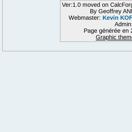
Ver:1.0 moved on CalcFor
By Geoffrey A
Webmaster:
Kevin KO
Admin
Page générée en 
Graphic them