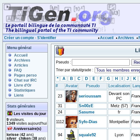
Créer un compte
-
S'identifier
Accueil
Archives
Menu général
L
Accueil
Archives
Pseudo :
Articles
Trier par statut/grade :
FAQ
Pages perso
*
A
B
C
D
E
F
G
H
I
J
K
Chat sur IRC
Livre d'Or
#
Avatar
Pseudo
Localisation
Lan
Statistiques
Devant son
Liens
23
serioussam
Fran
PC
31
Sn00zE
Metz (57)
Fran
Stats générales
24
Sasume
fr
Fran
Les visites du jour
9
visiteurs.
1112
Syfo-Dias
Montpellier
Fran
1349
visites aujourd'hui
Anniversaire(s)
lorisse
(
42
ans)
94
squale92
Lyon
Fran
silver_chiken
(
38
ans)