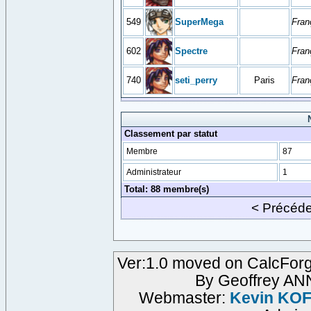
549
SuperMega
Fran
602
Spectre
Fran
740
seti_perry
Paris
Fran
Classement par statut
Membre
87
Administrateur
1
Total: 88 membre(s)
< Précéd
Ver:1.0 moved on CalcForg
By Geoffrey A
Webmaster:
Kevin KO