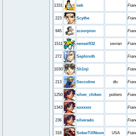
1331
seb
Fran
223
Scythe
Fran
945
scoorpion
Fran
1511
sensei932
sevran
Fran
272
Sephiroth
Fran
1030
Sh1nji
Fran
213
Seccotine
dtc
Fran
1250
silver_chiken
poitiers
Fran
1343
suxxxor
Fran
236
silverado
Fran
318
SoberTillNoon
USA
Fran