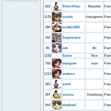
665
Shere-Khan
Marseille
Fran
1135
scoobi
chavagneux
Fran
386
scutter1083
Fran
392
Supermario
Fran
86
sab
dtc
Fran
1150
Sanzo
Nice
Fran
769
slangzter
eure
Fran
1213
snakecs
Fran
383
soleil
Fran
397
soucou
Strasbourg
Fran
844
shadow2
Fran