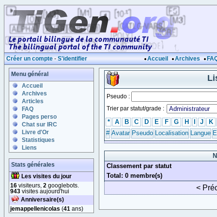
Créer un compte
-
S'identifier
Accueil
Archives
FA
Menu général
Li
Accueil
Archives
Pseudo :
Articles
Trier par statut/grade :
FAQ
Pages perso
*
A
B
C
D
E
F
G
H
I
J
K
Chat sur IRC
Livre d'Or
#
Avatar
Pseudo
Localisation
Langue
E
Statistiques
Liens
N
Stats générales
Classement par statut
Total: 0 membre(s)
Les visites du jour
16
visiteurs,
2
googlebots.
< Pré
943
visites aujourd'hui
Anniversaire(s)
jemappellenicolas
(
41
ans)