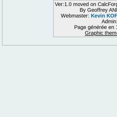
Ver:1.0 moved on CalcFor
By Geoffrey A
Webmaster:
Kevin KO
Admin
Page générée en 
Graphic them