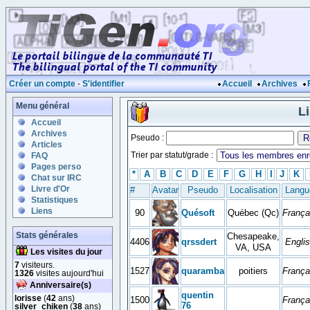
Créer un compte
-
S'identifier
Accueil
Archives
Menu général
L
Accueil
Archives
Pseudo :
Articles
Trier par statut/grade :
FAQ
Pages perso
*
A
B
C
D
E
F
G
H
I
J
K
Chat sur IRC
Livre d'Or
#
Avatar
Pseudo
Localisation
Langu
Statistiques
Liens
90
Quésoft
Québec (Qc)
França
Stats générales
Chesapeake,
4406
qrssdert
Engli
VA, USA
Les visites du jour
7
visiteurs.
1527
quaramba
poitiers
França
1326
visites aujourd'hui
Anniversaire(s)
quentin
lorisse
(
42
ans)
1500
França
76
silver_chiken
(
38
ans)