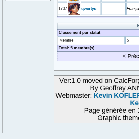
1707
qwertyu
França
N
Classement par statut
Membre
5
Total: 5 membre(s)
< Pré
Ver:1.0 moved on CalcFor
By Geoffrey A
Webmaster:
Kevin KOFLE
Ke
Page générée en 
Graphic them