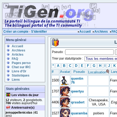
Créer un compte
-
S'identifier
Accueil
Archives
FA
Menu général
L
Accueil
Archives
Pseudo :
Articles
Trier par statut/grade :
FAQ
Pages perso
*
A
B
C
D
E
F
G
H
I
J
K
Chat sur IRC
Livre d'Or
#
Avatar
Pseudo
Lan
Localisation
Statistiques
quentin
Liens
1500
Fran
76
Stats générales
1707
qwertyu
Fran
Les visites du jour
12
visiteurs,
2
googlebots.
Chesapeake,
4406
qrssdert
Eng
786
visites aujourd'hui
VA, USA
Anniversaire(s)
jemappellenicolas
(
41
1527
quaramba
poitiers
Fran
ans)