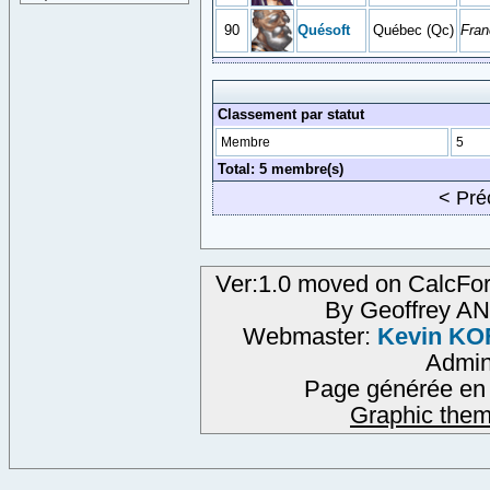
90
Quésoft
Québec (Qc)
Fran
Classement par statut
Membre
5
Total: 5 membre(s)
< Pr
Ver:1.0 moved on CalcFor
By Geoffrey A
Webmaster:
Kevin KO
Admi
Page générée en 
Graphic them