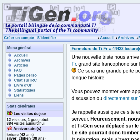
Créer un compte
-
S'identifier
Accueil
Archives
Menu général
Fermeture de Ti-Fr :: 44422 lecture(
Accueil
Une nouvelle triste nous arriv
Archives
Fr
, grand site francophone sur l
Articles
Ce sera une grande perte pour
FAQ
Pages perso
longue histoire.
Chat sur IRC
Livre d'Or
Statistiques
Vous pouvez montrer votre appr
Liens
discussion ou
directement sur 
Stats générales
Je rappelle aussi que ce site 
Les visites du jour
serveur.
Heureusement, nous
12
visiteurs,
1
googlebot.
884
visites aujourd'hui
et Ti-Gen sera déplacé sur l
Anniversaire(s)
Le site pourrait donc tomber
lorisse
(
42
ans)
silver_chiken
(
38
ans)
la migration, mais n'ayez pa