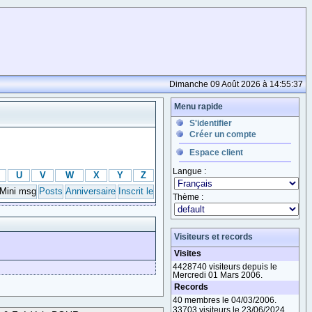
Dimanche 09 Août 2026 à 14:55:37
Menu rapide
S'identifier
Créer un compte
Espace client
Langue :
U
V
W
X
Y
Z
Mini msg
Posts
Anniversaire
Inscrit le
Thème :
Visiteurs et records
Visites
4428740 visiteurs depuis le
Mercredi 01 Mars 2006.
Records
40 membres le 04/03/2006.
33703 visiteurs le 23/06/2024.