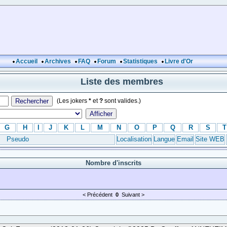
Accueil
Archives
FAQ
Forum
Statistiques
Livre d'Or
Liste des membres
(Les jokers
*
et
?
sont valides.)
G
H
I
J
K
L
M
N
O
P
Q
R
S
T
Pseudo
Localisation
Langue
Email
Site WEB
Nombre d'inscrits
< Précédent
0
Suivant >