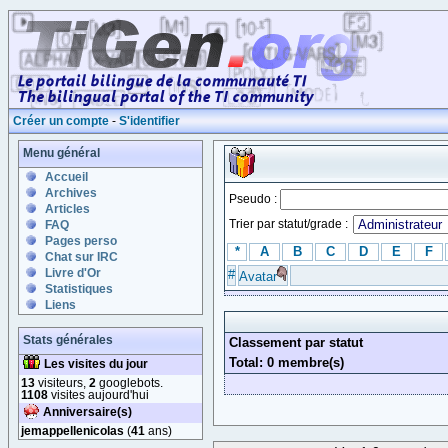
Créer un compte
-
S'identifier
Menu général
Accueil
Archives
Pseudo :
Articles
Trier par statut/grade :
FAQ
Pages perso
*
A
B
C
D
E
F
Chat sur IRC
Livre d'Or
#
Avatar
Statistiques
Liens
Stats générales
Classement par statut
Total: 0 membre(s)
Les visites du jour
13
visiteurs,
2
googlebots.
1108
visites aujourd'hui
Anniversaire(s)
jemappellenicolas
(
41
ans)