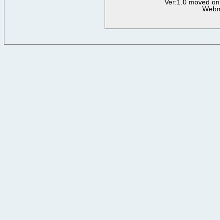
Ver:1.0 moved on
Webm