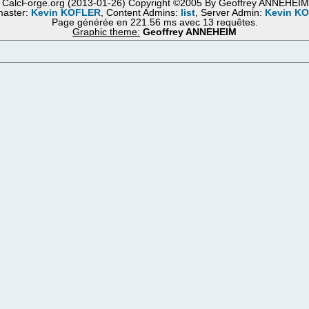
 CalcForge.org (2013-01-26) Copyright ©2005 By Geoffrey ANNEHEI
aster:
Kevin KOFLER
, Content Admins:
list
, Server Admin:
Kevin K
Page générée en 221.56 ms avec 13 requêtes.
Graphic theme:
Geoffrey ANNEHEIM