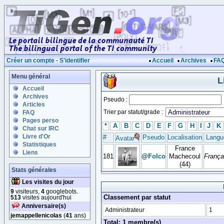
Créer un compte
-
S'identifier
Accueil
Archives
FA
Menu général
L
Accueil
Archives
Pseudo :
Articles
Trier par statut/grade :
FAQ
Pages perso
*
A
B
C
D
E
F
G
H
I
J
K
Chat sur IRC
Livre d'Or
#
Pseudo
Localisation
Langu
Avatar
Statistiques
France
Liens
181
@
Folco
Machecoul
França
(44)
Stats générales
Les visites du jour
9
visiteurs,
4
googlebots.
Classement par statut
513
visites aujourd'hui
Anniversaire(s)
Administrateur
1
jemappellenicolas
(
41
ans)
Total: 1 membre(s)