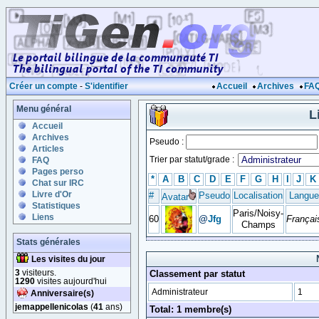
Créer un compte
-
S'identifier
Accueil
Archives
FA
Menu général
L
Accueil
Archives
Pseudo :
Articles
Trier par statut/grade :
FAQ
Pages perso
*
A
B
C
D
E
F
G
H
I
J
K
Chat sur IRC
Livre d'Or
#
Pseudo
Localisation
Langue
Avatar
Statistiques
Paris/Noisy-
Liens
60
@
Jfg
Françai
Champs
Stats générales
Les visites du jour
3
visiteurs.
Classement par statut
1290
visites aujourd'hui
Administrateur
1
Anniversaire(s)
jemappellenicolas
(
41
ans)
Total: 1 membre(s)