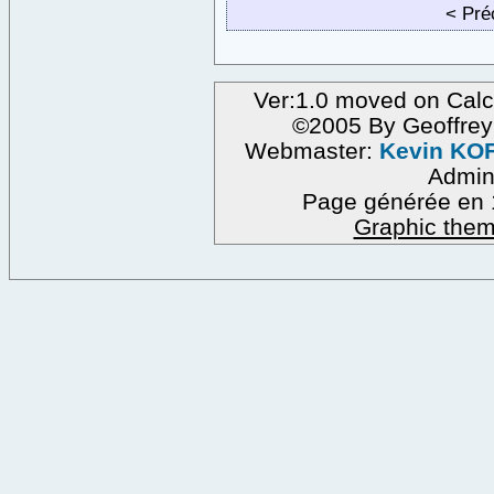
< Pr
Ver:1.0 moved on Calc
©2005 By Geoffre
Webmaster:
Kevin KO
Admi
Page générée en 
Graphic them