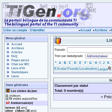
Créer un compte
-
S'identifier
Accueil
Archives
Menu général
Li
Accueil
Archives
Pseudo :
Articles
Trier par statut/grade :
FAQ
Pages perso
*
A
B
C
D
E
F
G
H
I
J
K
Chat sur IRC
Livre d'Or
#
Avatar
Pseudo
Localisation
Langue
Statistiques
Liens
N
Stats générales
Classement par statut
Total: 0 membre(s)
Les visites du jour
11
visiteurs.
< Pré
1170
visites aujourd'hui
Anniversaire(s)
lorisse
(
42
ans)
silver_chiken
(
38
ans)