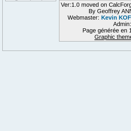
Ver:1.0 moved on CalcFor
By Geoffrey A
Webmaster:
Kevin KO
Admin
Page générée en 1
Graphic them